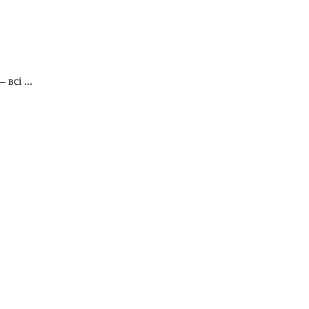
всі ...