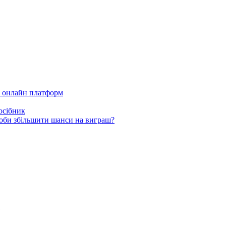
их онлайн платформ
осібник
особи збільшити шанси на виграш?