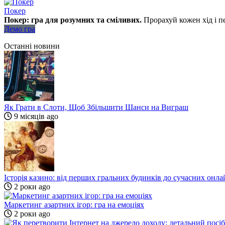
Покер
Покер: гра для розумних та сміливих.
Прорахуй кожен хід і п
Демо гра
Останні новини
Як Грати в Слоти, Щоб Збільшити Шанси на Виграш
9 місяців ago
Історія казино: від перших гральних будинків до сучасних онл
2 роки ago
Маркетинг азартних ігор: гра на емоціях
2 роки ago