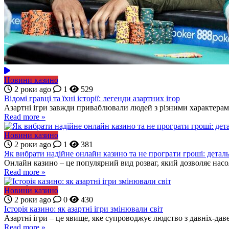
Новини казино
2 роки ago
1
529
Відомі гравці та їхні історії: легенди азартних ігор
Азартні ігри завжди приваблювали людей з різними характерами т
Read more »
Новини казино
2 роки ago
1
381
Як вибрати надійне онлайн казино та не програти гроші: детал
Онлайн казино – це популярний вид розваг, який дозволяє насол
Read more »
Новини казино
2 роки ago
0
430
Історія казино: як азартні ігри змінювали світ
Азартні ігри – це явище, яке супроводжує людство з давніх-даве
Read more »