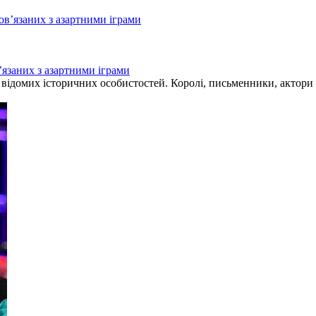
в’язаних з азартними іграми
ідомих історичних особистостей. Королі, письменники, актори – 