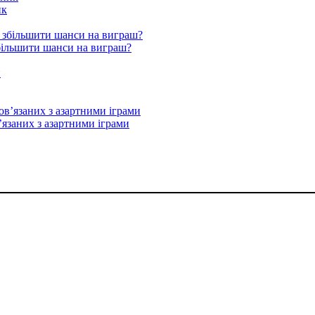
ик
збільшити шанси на виграш?
в’язаних з азартними іграми