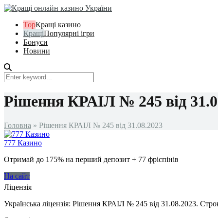
Кращі казино
Популярні ігри
Бонуси
Новини
Рішення КРАІЛ № 245 від 31.0
Головна
»
Рішення КРАІЛ № 245 від 31.08.2023
777 Казино
Отримай до 175% на перший депозит + 77 фріспінів
На сайт
Ліцензія
Українська ліцензія: Рішення КРАІЛ № 245 від 31.08.2023. Строк д