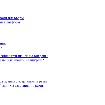
айн платформ
ик
збільшити шанси на виграш?
в’язаних з азартними іграми