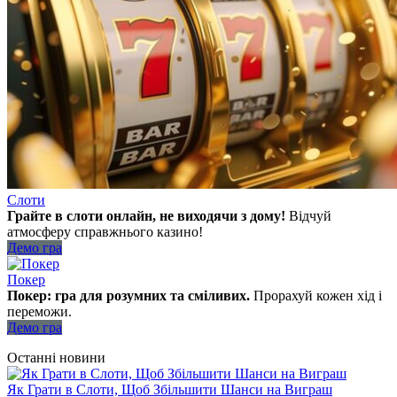
Слоти
Грайте в слоти онлайн, не виходячи з дому!
Відчуй
атмосферу справжнього казино!
Демо гра
Покер
Покер: гра для розумних та сміливих.
Прорахуй кожен хід і
переможи.
Демо гра
Останні новини
Як Грати в Слоти, Щоб Збільшити Шанси на Виграш