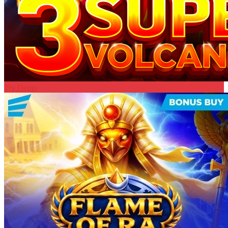
Try Demo