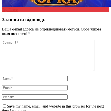
Try Demo
Залишити відповідь
Ваша e-mail адреса не оприлюднюватиметься.
Обов’язкові
поля позначені
*
Save my name, email, and website in this browser for the next
time I comment.