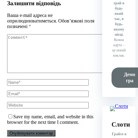
Залишити відповідь
грай в
будь-
який
Ваша e-mail адреса не
час, в
оприлюднюватиметься.
Обов’язкові поля
будь-
позначені
*
якому
місці.
Кожна
карта –
це новий
виклик.
Демо
гра
Save my name, email, and website in this
browser for the next time I comment.
Слоти
Грайте в