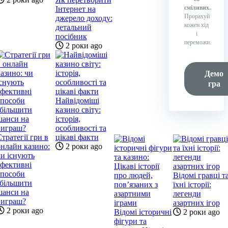
сміливих.
Інтернет на
Прорахуй
джерело доходу:
кожен хід
детальний
і
посібник
переможи.
2 роки ago
Демо
гра
Найвідоміші
казино світу:
історія,
особливості та
тратегії гри в
цікаві факти
онлайн казино:
2 роки ago
чи існують
ефективні
способи
Відомі гравці т
збільшити
їхні історії:
шанси на
легенди
виграш?
азартних ігор
2 роки ago
Відомі історичні
2 роки ago
фігури та