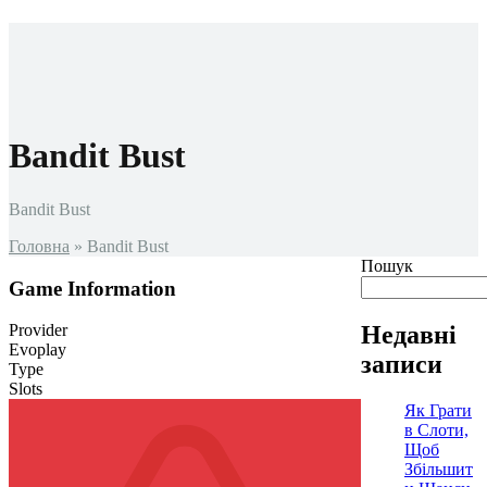
Кращі казино
Популярні ігри
Бонуси
Новини
Bandit Bust
Bandit Bust
Головна
»
Bandit Bust
Пошук
Game Information
Недавні
Provider
Evoplay
записи
Type
Slots
Як Грати
в Слоти,
Щоб
Збільшит