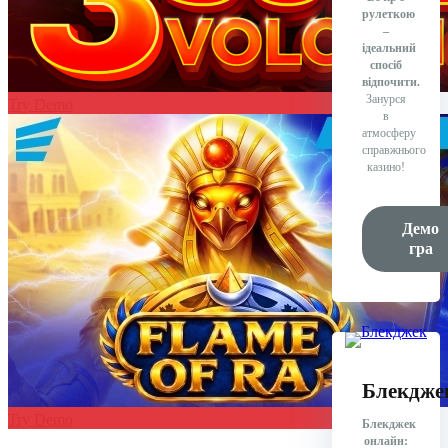
рулеткою
–
ідеальний
спосіб
відпочити.
Занурся
Try Demo
в
атмосферу
справжнього
казино!
Демо
гра
Блекдже
Try Demo
Блекджек
онлайн: