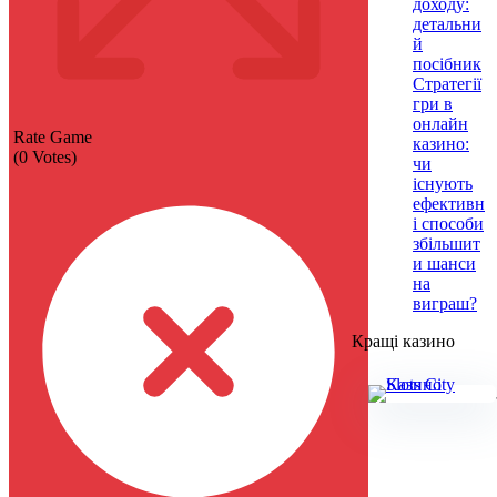
доходу:
детальни
й
посібник
Стратегії
гри в
онлайн
Rate Game
казино:
(
0
Votes)
чи
існують
ефективн
і способи
збільшит
и шанси
на
виграш?
Кращі казино