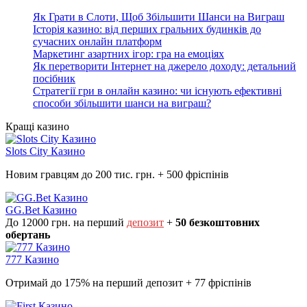
Як Грати в Слоти, Щоб Збільшити Шанси на Виграш
Історія казино: від перших гральних будинків до
сучасних онлайн платформ
Маркетинг азартних ігор: гра на емоціях
Як перетворити Інтернет на джерело доходу: детальний
посібник
Стратегії гри в онлайн казино: чи існують ефективні
способи збільшити шанси на виграш?
Кращі казино
Slots City Казино
Новим гравцям до 200 тис. грн. + 500 фріспінів
GG.Bet Казино
До 12000 грн. на перший
депозит
+
50 безкоштовних
обертань
777 Казино
Отримай до 175% на перший депозит + 77 фріспінів