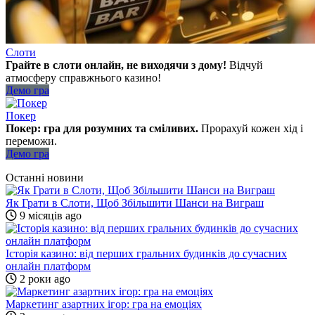
Слоти
Грайте в слоти онлайн, не виходячи з дому!
Відчуй
атмосферу справжнього казино!
Демо гра
Покер
Покер: гра для розумних та сміливих.
Прорахуй кожен хід і
переможи.
Демо гра
Останні новини
Як Грати в Слоти, Щоб Збільшити Шанси на Виграш
9 місяців ago
Історія казино: від перших гральних будинків до сучасних
онлайн платформ
2 роки ago
Маркетинг азартних ігор: гра на емоціях