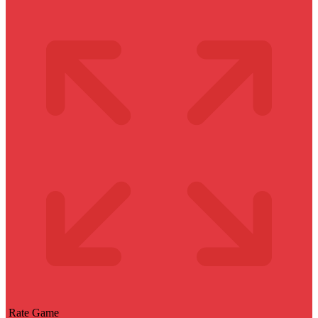
Rate Game