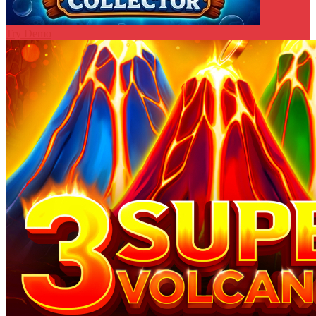
Try Demo