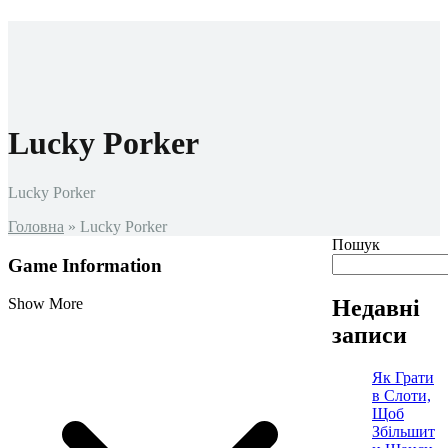
Кращі казино
Популярні ігри
Бонуси
Новини
Lucky Porker
Lucky Porker
Головна
»
Lucky Porker
Пошук
Game Information
Недавні
Show More
записи
Як Грати
в Слоти,
Щоб
Збільшит