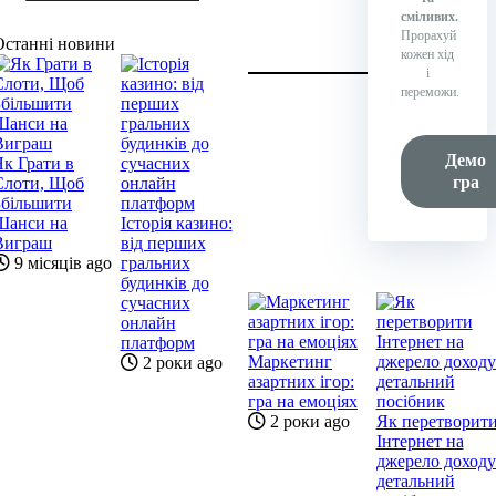
сміливих.
Прорахуй
Останні новини
кожен хід
і
переможи.
Демо
Як Грати в
гра
Слоти, Щоб
Збільшити
Шанси на
Історія казино:
Виграш
від перших
9 місяців ago
гральних
будинків до
сучасних
онлайн
платформ
Маркетинг
2 роки ago
азартних ігор:
гра на емоціях
2 роки ago
Як перетворит
Інтернет на
джерело доходу
детальний