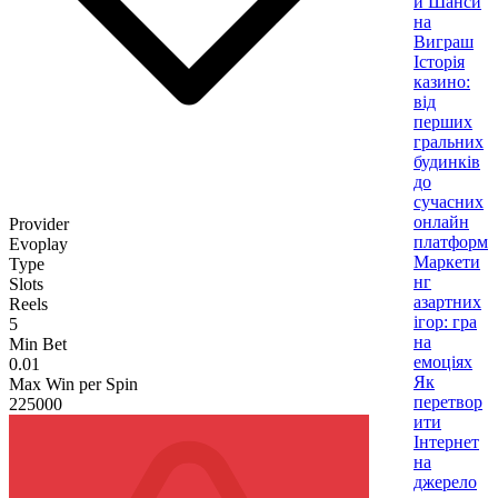
и Шанси
на
Виграш
Історія
казино:
від
перших
гральних
будинків
до
сучасних
онлайн
Provider
платформ
Evoplay
Маркети
Type
нг
Slots
азартних
Reels
ігор: гра
5
на
Min Bet
емоціях
0.01
Як
Max Win per Spin
перетвор
225000
ити
Інтернет
на
джерело