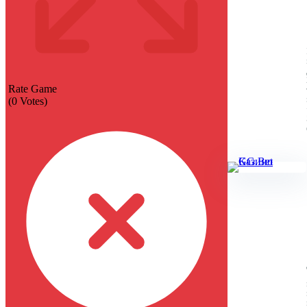
Rate Game
(
0
Votes)