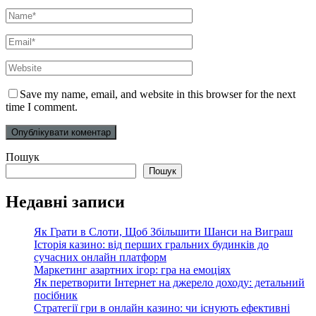
Save my name, email, and website in this browser for the next
time I comment.
Пошук
Пошук
Недавні записи
Як Грати в Слоти, Щоб Збільшити Шанси на Виграш
Історія казино: від перших гральних будинків до
сучасних онлайн платформ
Маркетинг азартних ігор: гра на емоціях
Як перетворити Інтернет на джерело доходу: детальний
посібник
Стратегії гри в онлайн казино: чи існують ефективні