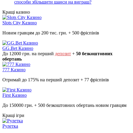
способи збільшити шанси на виграш?
Кращі казино
Slots City Казино
Новим гравцям до 200 тис. грн. + 500 фріспінів
GG.Bet Казино
До 12000 грн. на перший
депозит
+
50 безкоштовних
обертань
777 Казино
Отримай до 175% на перший депозит + 77 фріспінів
First Казино
До 150000 грн. + 500 безкоштовних обертань новим гравцям
Кращі ігри
Рулетка