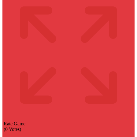
Rate Game
(
0
Votes)