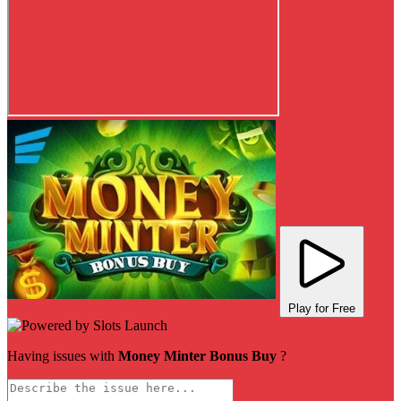
Play for Free
Having issues with
Money Minter Bonus Buy
?