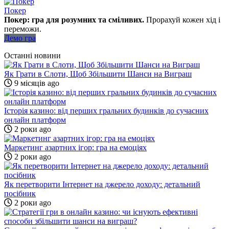
Покер
Покер: гра для розумних та сміливих.
Прорахуй кожен хід і
переможи.
Демо гра
Останні новини
Як Грати в Слоти, Щоб Збільшити Шанси на Виграш
9 місяців ago
Історія казино: від перших гральних будинків до сучасних
онлайн платформ
2 роки ago
Маркетинг азартних ігор: гра на емоціях
2 роки ago
Як перетворити Інтернет на джерело доходу: детальний
посібник
2 роки ago