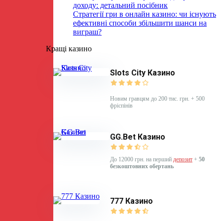
доходу: детальний посібник
Стратегії гри в онлайн казино: чи існують
ефективні способи збільшити шанси на
виграш?
Кращі казино
Slots City Казино
Новим гравцям до 200 тис. грн. + 500
фріспінів
GG.Bet Казино
До 12000 грн. на перший
депозит
+
50
безкоштовних обертань
777 Казино