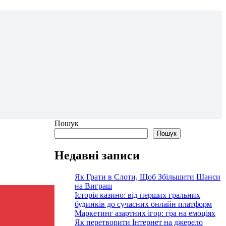
Пошук
Пошук
Недавні записи
Як Грати в Слоти, Щоб Збільшити Шанси
на Виграш
Історія казино: від перших гральних
будинків до сучасних онлайн платформ
Маркетинг азартних ігор: гра на емоціях
Як перетворити Інтернет на джерело