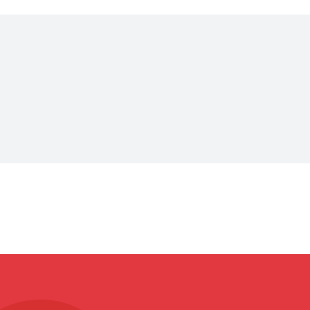
 казино
улярні ігри