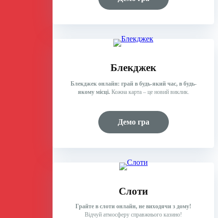
Блекджек
Блекджек онлайн: грай в будь-який час, в будь-
якому місці.
Кожна карта – це новий виклик.
Демо гра
Слоти
Грайте в слоти онлайн, не виходячи з дому!
Відчуй атмосферу справжнього казино!