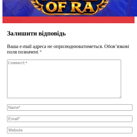
Try Demo
Залишити відповідь
Ваша e-mail адреса не оприлюднюватиметься.
Обов’язкові
поля позначені
*