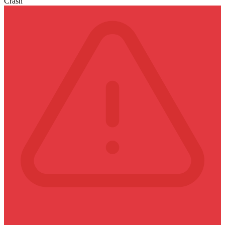
Crash