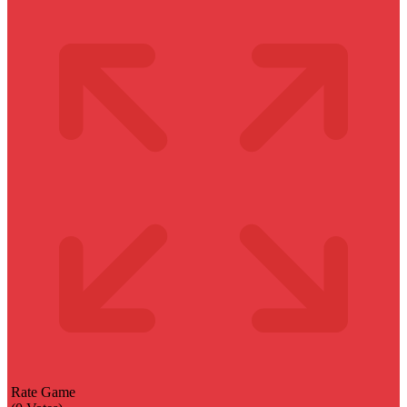
Rate Game