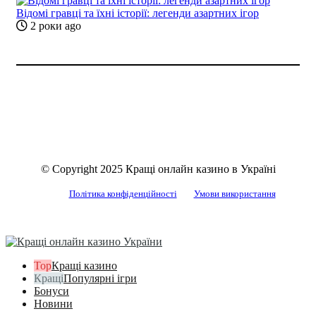
Відомі гравці та їхні історії: легенди азартних ігор
2 роки ago
© Copyright 2025 Кращі онлайн казино в Україні
Політика конфіденційності
Умови використання
Кращі казино
Популярні ігри
Бонуси
Новини