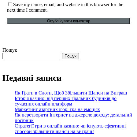
Save my name, email, and website in this browser for the
next time I comment.
Пошук
Пошук
Недавні записи
Як Грати в Слоти, Щоб Збільшити Шанси на Виграш
Історія казино: від перших гральних будинків до
сучасних онлайн платформ
Маркетинг азартних ігор: гра на емоціях
Як перетворити Інтернет на джерело доходу: детальний
посібник
Стратегії гри в онлайн казино: чи існують ефективні
способи збільшити шанси на виграш?