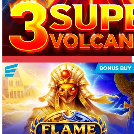
Try Demo