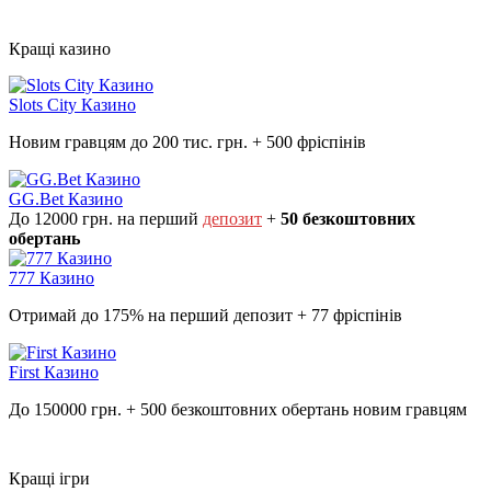
Кращі казино
Slots City Казино
Новим гравцям до 200 тис. грн. + 500 фріспінів
GG.Bet Казино
До 12000 грн. на перший
депозит
+
50 безкоштовних
обертань
777 Казино
Отримай до 175% на перший депозит + 77 фріспінів
First Казино
До 150000 грн. + 500 безкоштовних обертань новим гравцям
Кращі ігри