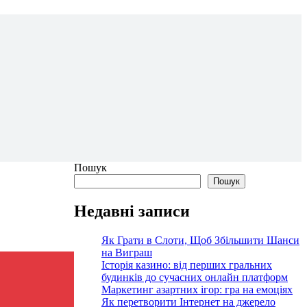
Пошук
Пошук
Недавні записи
Як Грати в Слоти, Щоб Збільшити Шанси
на Виграш
Історія казино: від перших гральних
будинків до сучасних онлайн платформ
Маркетинг азартних ігор: гра на емоціях
Як перетворити Інтернет на джерело