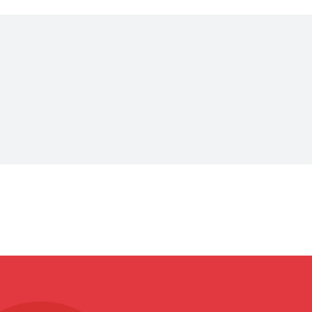
 казино
улярні ігри