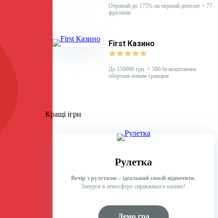
Отримай до 175% на перший депозит + 77
фріспінів
First Казино
До 150000 грн. + 500 безкоштовних
обертань новим гравцям
Кращі ігри
Рулетка
Вечір з рулеткою – ідеальний спосіб відпочити.
Занурся в атмосферу справжнього казино!
Демо гра