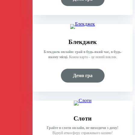
Блекджек
Блекджек онлайн: грай в будь-який час, в будь-
якому місці.
Кожна карта – це новий виклик.
Демо гра
Слоти
Грайте в слоти онлайн, не виходячи з дому!
Відчуй атмосферу справжнього казино!