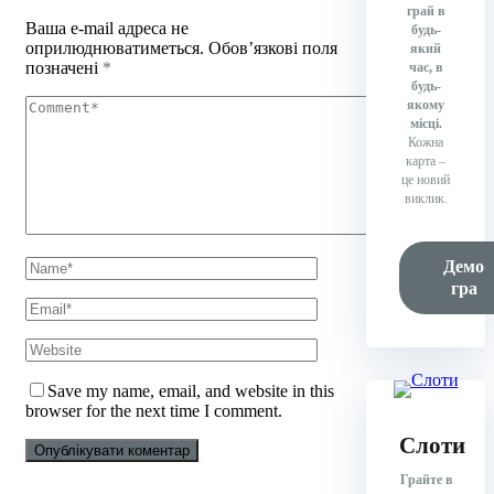
грай в
Ваша e-mail адреса не
будь-
оприлюднюватиметься.
Обов’язкові поля
який
позначені
*
час, в
будь-
якому
місці.
Кожна
карта –
це новий
виклик.
Демо
гра
Save my name, email, and website in this
browser for the next time I comment.
Слоти
Грайте в