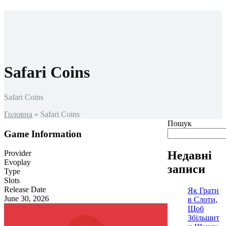
Кращі казино
Популярні ігри
Бонуси
Новини
Safari Coins
Safari Coins
Головна
»
Safari Coins
Пошук
Game Information
Недавні
Provider
Evoplay
записи
Type
Slots
Release Date
Як Грати
June 30, 2026
в Слоти,
Щоб
Збільшит