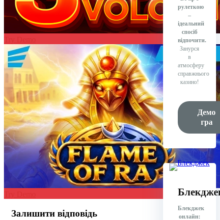
рулеткою
–
ідеальний
спосіб
Try Demo
відпочити.
Занурся
в
атмосферу
справжнього
казино!
Демо
гра
Блекдже
Try Demo
Блекджек
Залишити відповідь
онлайн: