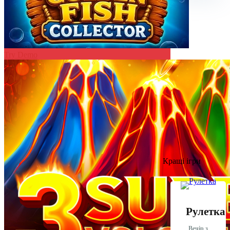
Try Demo
Кращі ігри
Рулетка
Вечір з