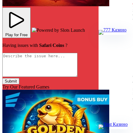
Play for Free
Having issues with
Safari Coins
?
Submit
Try Our Featured Games