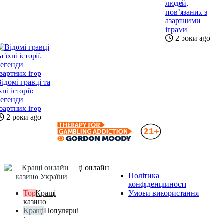
людей,
пов’язаних з
азартними
іграми
2 роки ago
ідомі гравці та
хні історії:
легенди
азартних ігор
2 роки ago
© Copyright 2025 Кращі онлайн
Політика
казино в Україні
конфіденційності
Кращі
Умови використання
казино
Популярні