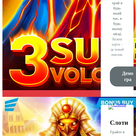
грай в
будь-
який
час, в
будь-
якому
місці.
Кожна
карта –
це новий
виклик.
Демо
гра
Try Demo
Слоти
Грайте в