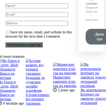
сміливих.
Прорахуй
кожен хід
і
переможи.
Save my name, email, and website in this
Демо
browser for the next time I comment.
гра
Останні новини
Маркетинг
азартних ігор:
Як Грати в
гра на емоціях
Слоти, Щоб
2 роки ago
Як перетворит
Збільшити
Інтернет на
Шанси на
Історія казино:
джерело доходу
Виграш
від перших
детальний
9 місяців ago
гральних