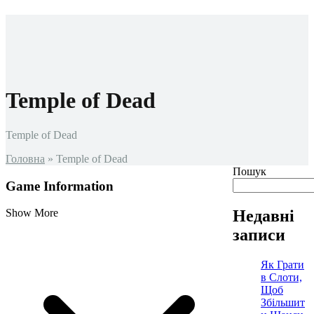
Кращі казино
Популярні ігри
Бонуси
Новини
Temple of Dead
Temple of Dead
Головна
»
Temple of Dead
Пошук
Game Information
Недавні
Show More
записи
Як Грати
в Слоти,
Щоб
Збільшит