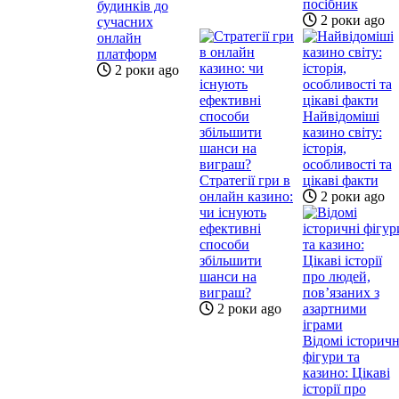
посібник
будинків до
2 роки ago
сучасних
онлайн
платформ
2 роки ago
Найвідоміші
казино світу:
історія,
особливості та
Стратегії гри в
цікаві факти
онлайн казино:
2 роки ago
чи існують
ефективні
способи
збільшити
шанси на
виграш?
2 роки ago
Відомі історичн
фігури та
казино: Цікаві
історії про