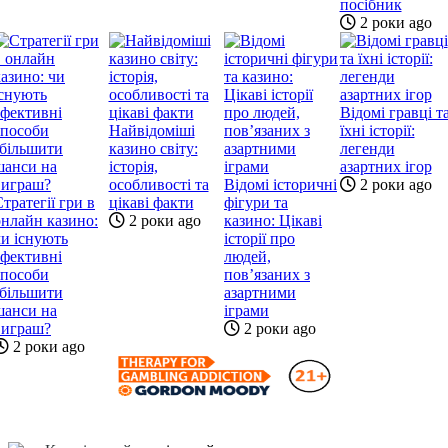
посібник
2 роки ago
Відомі гравці т
Найвідоміші
їхні історії:
казино світу:
легенди
історія,
азартних ігор
особливості та
Відомі історичні
2 роки ago
тратегії гри в
цікаві факти
фігури та
онлайн казино:
2 роки ago
казино: Цікаві
чи існують
історії про
ефективні
людей,
способи
пов’язаних з
збільшити
азартними
шанси на
іграми
виграш?
2 роки ago
2 роки ago