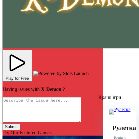
Play for Free
Having issues with
X-Demon
?
Кращі ігри
Рулетка
Submit
Try Our Featured Games
Вечір з