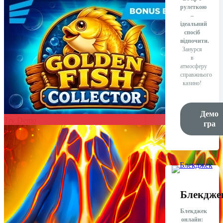
рулеткою
–
ідеальний
спосіб
відпочити.
Занурся
в
атмосферу
справжнього
казино!
Демо
Try Demo
гра
Блекдже
Блекджек
онлайн: