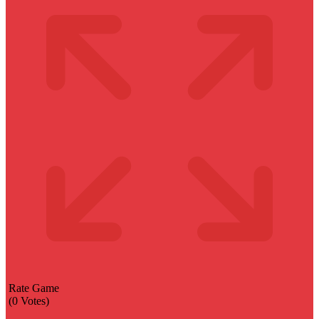
Rate Game
(
0
Votes)