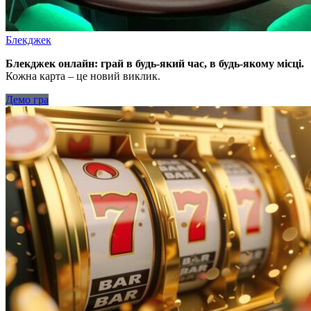
Блекджек
Блекджек онлайн: грай в будь-який час, в будь-якому місці.
Кожна карта – це новий виклик.
Демо гра