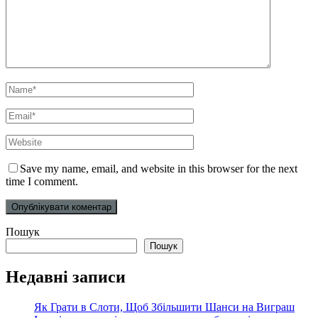
Save my name, email, and website in this browser for the next
time I comment.
Пошук
Пошук
Недавні записи
Як Грати в Слоти, Щоб Збільшити Шанси на Виграш