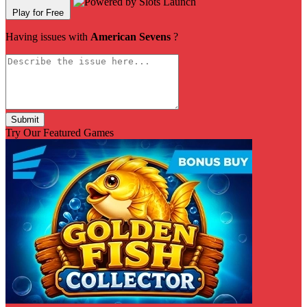
Play for Free
Having issues with
American Sevens
?
Submit
Try Our Featured Games