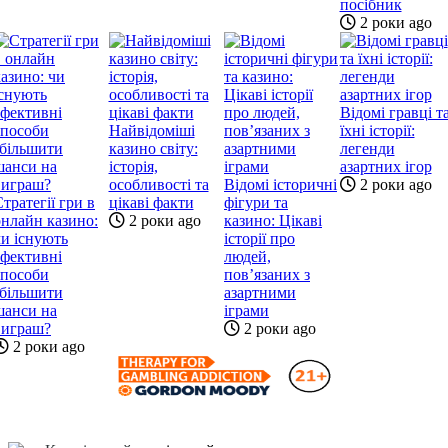
посібник
2 роки ago
Відомі гравці т
Найвідоміші
їхні історії:
казино світу:
легенди
історія,
азартних ігор
особливості та
Відомі історичні
2 роки ago
тратегії гри в
цікаві факти
фігури та
онлайн казино:
2 роки ago
казино: Цікаві
чи існують
історії про
ефективні
людей,
способи
пов’язаних з
збільшити
азартними
шанси на
іграми
виграш?
2 роки ago
2 роки ago