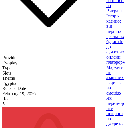
и Шанси
на
Виграш
Історія
казино:
від
перших
гральних
будинків
до
сучасних
онлайн
Provider
платформ
Evoplay
Маркети
Type
нг
Slots
азартних
Theme
ігор: гра
Egyptian
на
Release Date
емоціях
February 19, 2026
Як
Reels
перетвор
5
ити
Інтернет
на
джерело