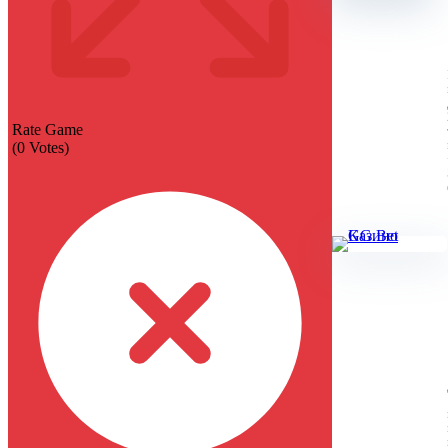
Rate Game
(
0
Votes)