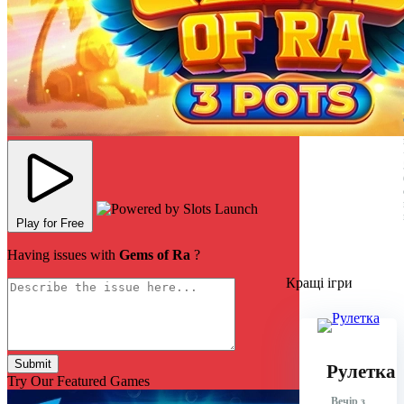
Play for Free
Having issues with
Gems of Ra
?
Кращі ігри
Submit
Рулетка
Try Our Featured Games
Вечір з