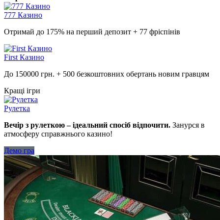
777 Казино
Отримай до 175% на перший депозит + 77 фріспінів
First Казино
До 150000 грн. + 500 безкоштовних обертань новим гравцям
Кращі ігри
Рулетка
Вечір з рулеткою – ідеальний спосіб відпочити.
Занурся в
атмосферу справжнього казино!
Демо гра