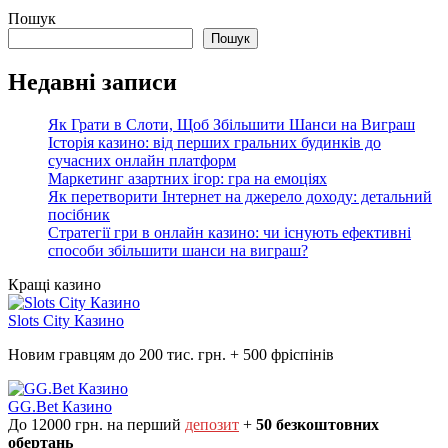
Пошук
Пошук
Недавні записи
Як Грати в Слоти, Щоб Збільшити Шанси на Виграш
Історія казино: від перших гральних будинків до
сучасних онлайн платформ
Маркетинг азартних ігор: гра на емоціях
Як перетворити Інтернет на джерело доходу: детальний
посібник
Стратегії гри в онлайн казино: чи існують ефективні
способи збільшити шанси на виграш?
Кращі казино
Slots City Казино
Новим гравцям до 200 тис. грн. + 500 фріспінів
GG.Bet Казино
До 12000 грн. на перший
депозит
+
50 безкоштовних
обертань