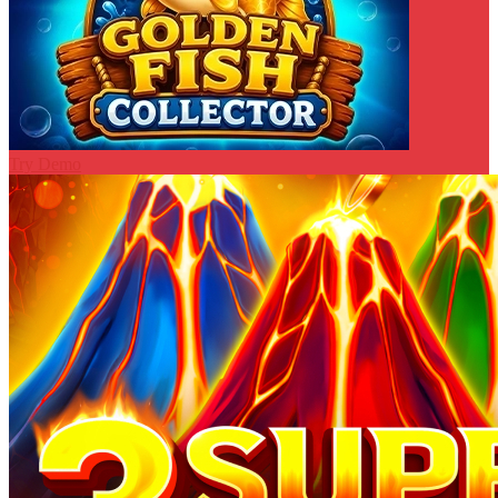
Try Demo